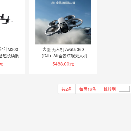
经纬M300
大疆 无人机 Avata 360
测绘超长续航
（DJI）8K全景旗舰无人机
360°全景沉浸式体感操控 高清
0元
5488.00元
图传全向避障航拍 畅飞套
物车
加入购物车
共2条
每页16条
跳转到