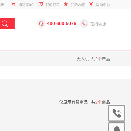
退出
购物车
0
件
我的订单
我的收藏
帮助中心
400-600-5076


在线客服
无人机
共
2
个产品
仅显示有货商品
共
2个
商品