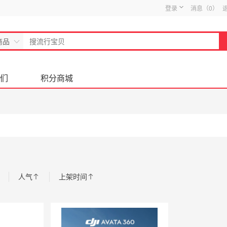
登录
消息（
0
）
商品
们
积分商城
人气
上架时间