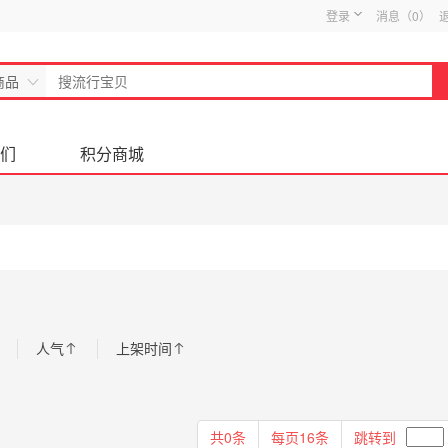
登录
消息（
0
）
商品
们
积分商城
人气
上架时间
共0条
每页16条
跳转到