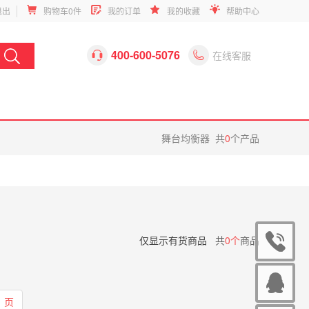
退出
购物车
0
件
我的订单
我的收藏
帮助中心
400-600-5076


在线客服
舞台均衡器
共
0
个产品
仅显示有货商品
共
0个
商品
页