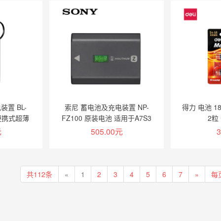
物车
加入购物车
置 BL-
索尼 蓄电池及充电装置 NP-
得力 电池 1
 便携式超薄
FZ100 原装电池 适用于A7S3
2粒
宝 自带苹
A7M4 A7C 微单相机电池座充
元
505.00元
3
 黑色
物车
加入购物车
共112条
«
1
2
3
4
5
6
7
»
每