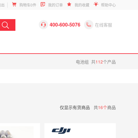
退出
购物车
0
件
我的订单
我的收藏
帮助中心
400-600-5076


在线客服
电池组
共
112
个产品
仅显示有货商品
共
16个
商品