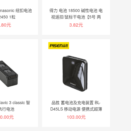
nasonic 纽扣电池
得力 电池 18500 碱性电池 电
2450 1粒
视遥控/鼠标干电池【5号 两
粒】
.80元
3.82元
加入购物车
加入购物车
ic 3 classic 智
品胜 蓄电池及充电装置 BL-
飞行电池
D45LS 移动电源 便携式超薄
10000毫安时充电宝 镜面数显
90.00元
103.00元
黑色