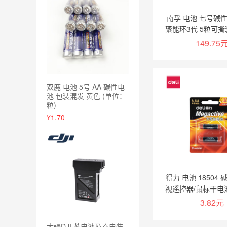
南孚 电池 七号碱性电
聚能环3代 5粒可撕装
149.75
加入购
双鹿 电池 5号 AA 碳性电
池 包装混发 黄色 (单位：
粒)
¥1.70
得力 电池 18504
视遥控器/鼠标干电
粒】
3.82元
大疆DJI 蓄电池及充电装