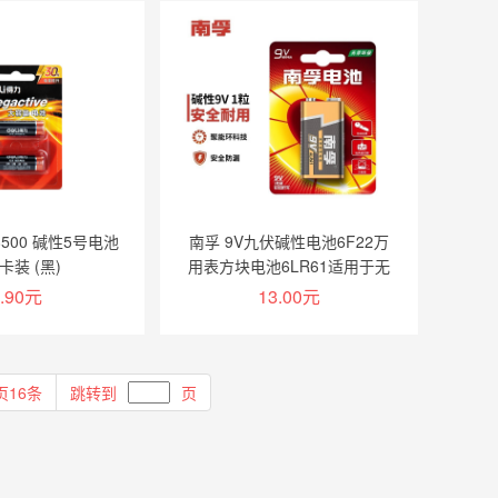
加入购物车
加入购物车
8500 碱性5号电池
南孚 9V九伏碱性电池6F22万
 卡装 (黑)
用表方块电池6LR61适用于无
线话筒/玩具遥控器/无线门铃/
.90元
13.00元
烟雾报警1粒装-
加入购物车
加入购物车
页16条
跳转到
页