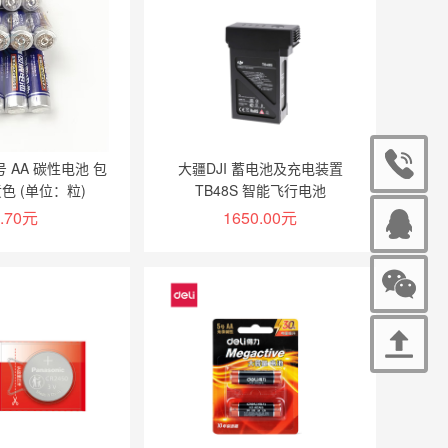
号 AA 碳性电池 包
大疆DJI 蓄电池及充电装置
色 (单位：粒)
TB48S 智能飞行电池
5700MAH 经纬 M600 L1ZE系
.70元
1650.00元
列
加入购物车
加入购物车