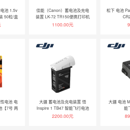
池 1.5v
佳能（Canon）蓄电池及充电
松下 电池 Pa
 50粒/盒
装置 LK-72 TR150便携打印机
CR
电池组件（不含机器）
元
1100.00元
9
物车
加入购物车
 碱性电池 电
大疆 蓄电池及充电装置 悟
大疆 电池 Mav
池【7号 两
Inspire 1 TB47 智能飞行电池
能
4500mah
2200.00元
8