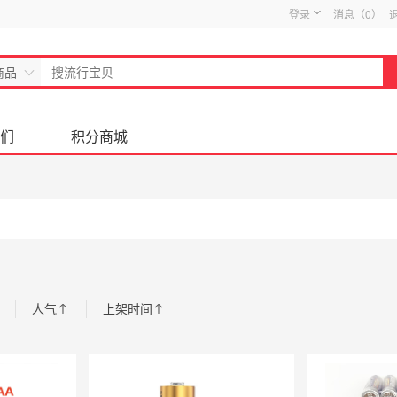
登录
消息（
0
）
商品
们
积分商城
人气
上架时间