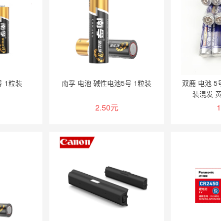
 1粒装
南孚 电池 碱性电池5号 1粒装
双鹿 电池 5
装混发 黄
2.50元
1
物车
加入购物车