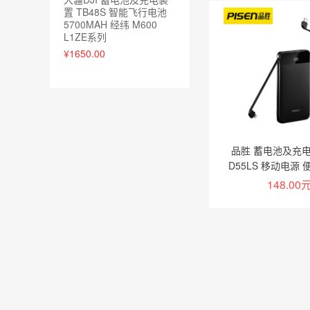
加入购
置 TB48S 智能飞行电池
5700MAH 经纬 M600
L1ZE系列
¥1650.00
品胜 蓄电池及充电装
D55LS 移动电源
10000毫安时充电
148.00
果/Type-c线
加入购